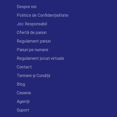
Despre noi
Politica de Confidențialitate
Joc Responsabil
Ofertă de pariuri
Regulament pariuri
Pariuri pe numere
Regulament jocuri virtuale
Contact
Termeni și Condiții
Blog
Casierie
Agenții
Suport