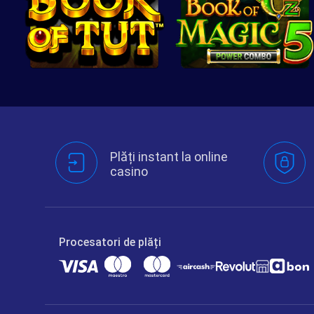
Plăți instant la online
casino
Procesatori de plăți