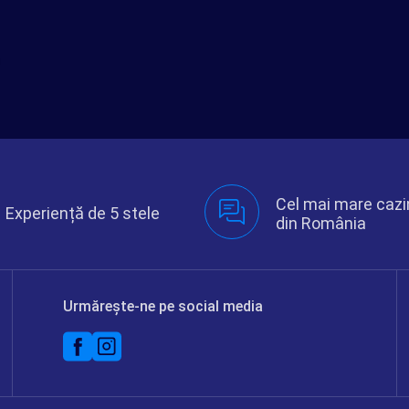
Cel mai mare cazin
Experiență de 5 stele
din România
Urmărește-ne pe social media