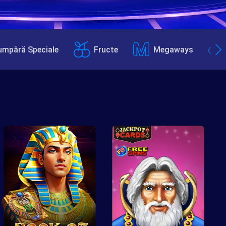
umpără Speciale
Fructe
Megaways