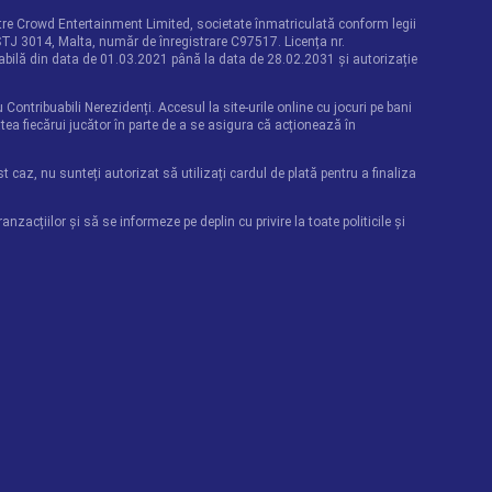
ătre Crowd Entertainment Limited, societate înmatriculată conform legii
 STJ 3014, Malta, număr de înregistrare C97517. Licența nr.
ilă din data de 01.03.2021 până la data de 28.02.2031 și autorizație
Contribuabili Nerezidenți. Accesul la site-urile online cu jocuri pe bani
atea fiecărui jucător în parte de a se asigura că acționează în
est caz, nu sunteți autorizat să utilizați cardul de plată pentru a finaliza
acțiilor și să se informeze pe deplin cu privire la toate politicile și
.