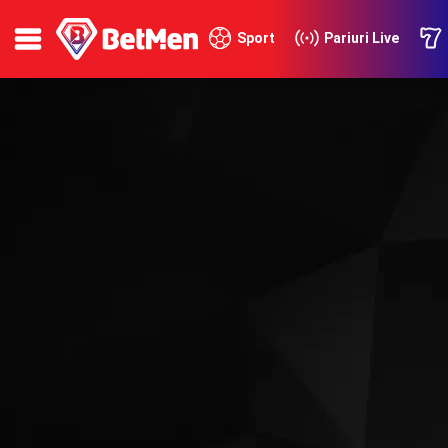
Sport
Pariuri Live