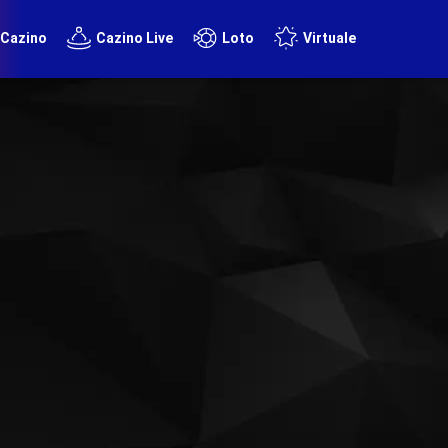
Cazino
Cazino Live
Loto
Virtuale