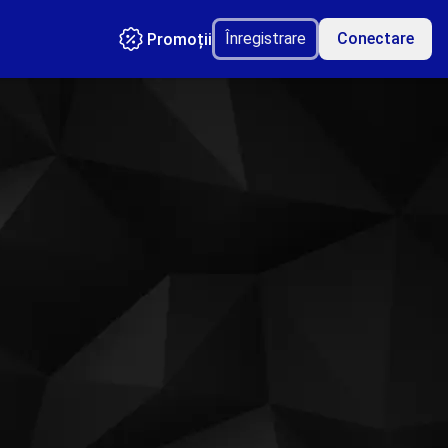
Înregistrare
Conectare
Promoții