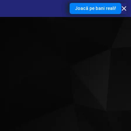
Joacă pe bani reali!