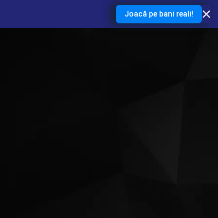
Joacă pe bani reali!