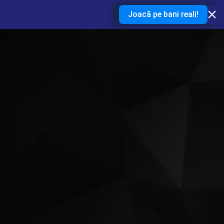
Joacă pe bani reali!