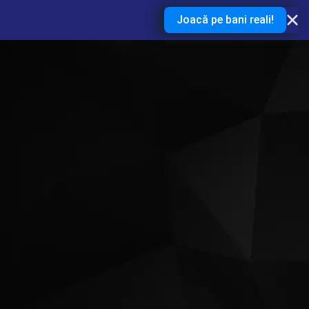
Joacă pe bani reali!