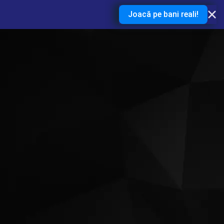
Joacă pe bani reali!