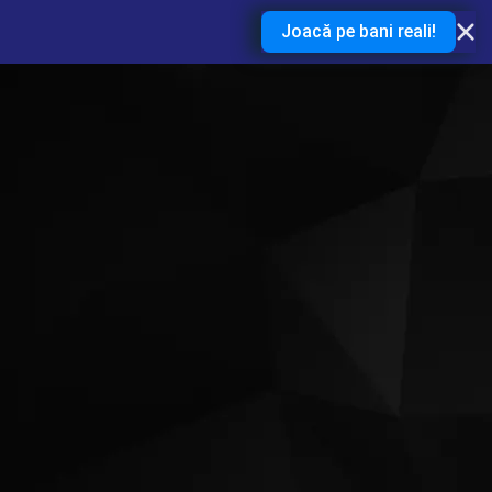
Joacă pe bani reali!