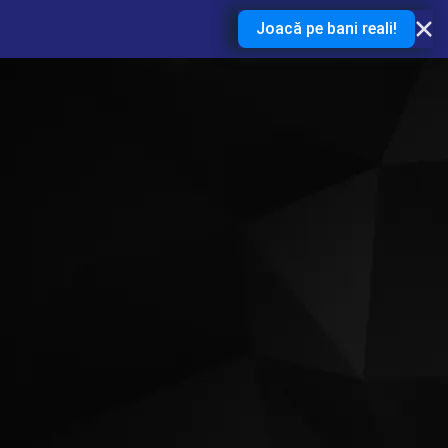
Joacă pe bani reali!