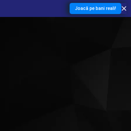
Joacă pe bani reali!