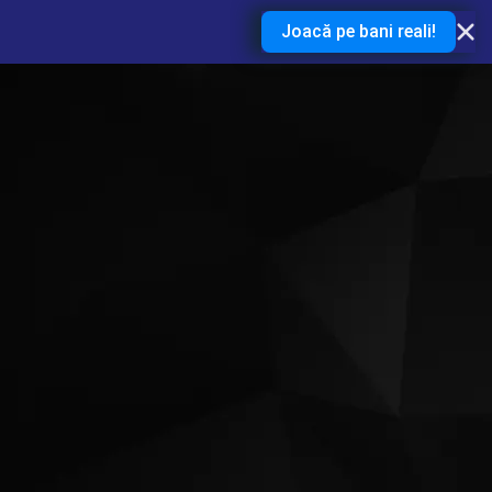
Joacă pe bani reali!