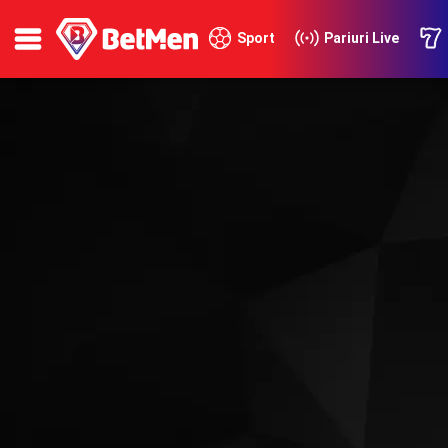
Sport
Pariuri Live