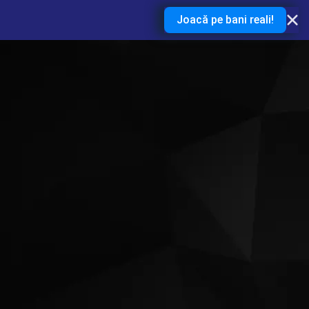
Joacă pe bani reali!