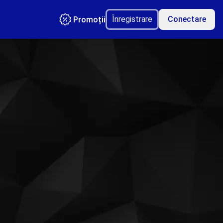
Înregistrare
Conectare
Promoții