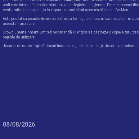
Cod unic de identificare fiscală 43557448, eliberat de Administrația Fiscală pentru 
reali este interzis în conformitate cu unele legislații naționale. Este responsabilit
conformitate cu legislația în vigoare atunci când accesează site-ul BetMen.
Este posibil ca jocurile de noroc online să fie ilegale în țara în care vă aflați; în ac
această tranzacție.
Crowd Entertainment Limited recomandă clienților să păstreze o copie a tuturor tranz
regulile de utilizare.
Jocurile de noroc implică riscuri financiare și de dependență. Jucați cu moderație
08/08/2026