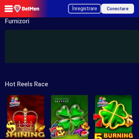
Înregistrare
Conectare
Furnizori
Hot Reels Race