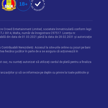
ătre Crowd Entertainment Limited, societate înmatriculată conform legii
 STJ 3014, Malta, număr de înregistrare C97517. Licența nr.
ilă din data de 01.03.2021 până la data de 28.02.2031 și autorizație
Contribuabili Nerezidenți. Accesul la site-urile online cu jocuri pe bani
atea fiecărui jucător în parte de a se asigura că acționează în
est caz, nu sunteți autorizat să utilizați cardul de plată pentru a finaliza
acțiilor și să se informeze pe deplin cu privire la toate politicile și
.