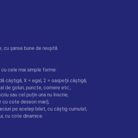
e, cu șanse bune de reușită.
 cu cele mai simple forme:
dă câștigă, X = egal, 2 = oaspeții câștigă;
al de goluri, puncte, cornere etc.;
riu sau cel puțin una nu înscrie;
ar cu cote deseori mari);
iuri pe același bilet, cu câștig cumulat;
ui, cu cote dinamice.