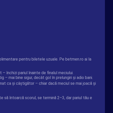
plimentare pentru biletele uzuale. Pe betmen.ro ai la
 închizi pariul înainte de finalul meciului.
 – mai bine sigur, decât gol în prelungiri și adio bani.
mat ca și câștigător – chiar dacă meciul se mai joacă și
 să întoarcă scorul, se termină 2–3, dar pariul tău e