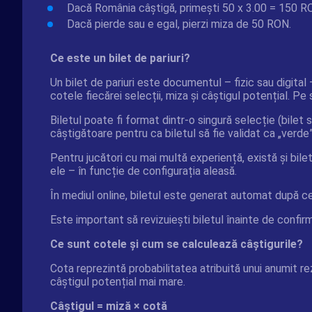
Dacă România câștigă, primești 50 x 3.00 = 150 RON
Dacă pierde sau e egal, pierzi miza de 50 RON.
Ce este un bilet de pariuri?
Un bilet de pariuri este documentul – fizic sau digital 
cotele fiecărei selecții, miza și câștigul potențial. Pe
Biletul poate fi format dintr-o singură selecție (bilet
câștigătoare pentru ca biletul să fie validat ca „verde”
Pentru jucători cu mai multă experiență, există și bile
ele – în funcție de configurația aleasă.
În mediul online, biletul este generat automat după ce c
Este important să revizuiești biletul înainte de confi
Ce sunt cotele și cum se calculează câștigurile?
Cota reprezintă probabilitatea atribuită unui anumit re
câștigul potențial mai mare.
Câștigul = miză × cotă