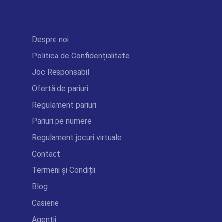
Despre noi
Politica de Confidențialitate
Joc Responsabil
Ofertă de pariuri
Regulament pariuri
Pariuri pe numere
Regulament jocuri virtuale
Contact
Termeni și Condiții
Blog
Casierie
Agenții