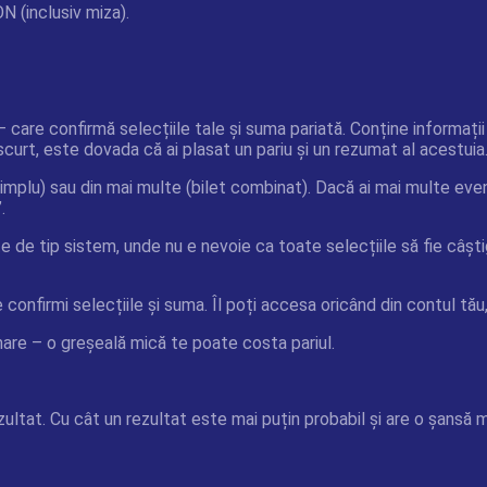
 (inclusiv miza).
– care confirmă selecțiile tale și suma pariată. Conține informații 
 scurt, este dovada că ai plasat un pariu și un rezumat al acestuia
 simplu) sau din mai multe (bilet combinat). Dacă ai mai multe eve
.
te de tip sistem, unde nu e nevoie ca toate selecțiile să fie câști
onfirmi selecțiile și suma. Îl poți accesa oricând din contul tău, 
rmare – o greșeală mică te poate costa pariul.
zultat. Cu cât un rezultat este mai puțin probabil și are o șansă