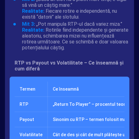
să vină un câștig mare.”
Realitate:
Fiecare rotire e independentă, nu
există “datorii” ale slotului.
Mit 3:
„Pot manipula RTP-ul dacă variez miza.”
Realitate:
Rotirile fiind independente și generate
aleatoriu, schimbarea mizei nu influențează
rotirea următoare. Ce se schimbă e doar valoarea
potențialului câștig.
RTP vs Payout vs Volatilitate – Ce înseamnă și
cum diferă
Termen
Ce înseamnă
RTP
„Return To Player” – procentul teoretic car
Payout
Sinonim cu RTP – termen folosit mai ales î
Volatilitate
Cât de des și cât de mult plătește un joc